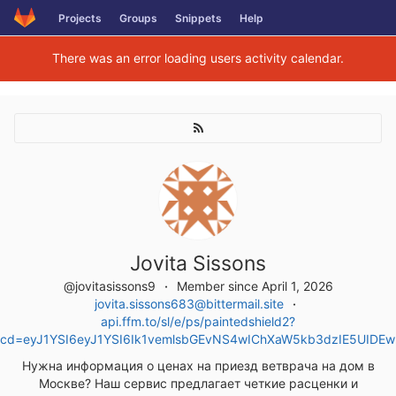
Skip
Projects
Groups
Snippets
Help
to
content
There was an error loading users activity calendar.
Jovita Sissons
@jovitasissons9
Member since April 1, 2026
jovita.sissons683@bittermail.site
api.ffm.to/sl/e/ps/paintedshield2?
cd=eyJ1YSI6eyJ1YSI6Ik1vemlsbGEvNS4wIChXaW5kb3dzIE5UIDE
Нужна информация о ценах на приезд ветврача на дом в
Москве? Наш сервис предлагает четкие расценки и